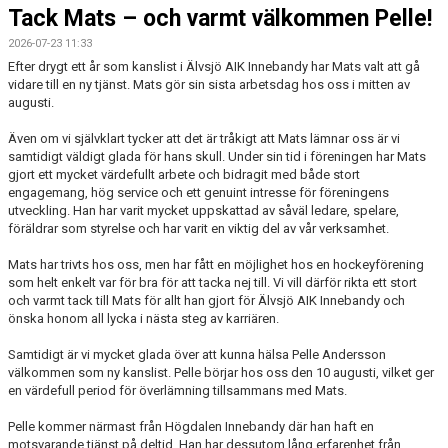
Tack Mats – och varmt välkommen Pelle!
2026-07-23 11:33
Efter drygt ett år som kanslist i Älvsjö AIK Innebandy har Mats valt att gå
vidare till en ny tjänst. Mats gör sin sista arbetsdag hos oss i mitten av
augusti.
Även om vi självklart tycker att det är tråkigt att Mats lämnar oss är vi
samtidigt väldigt glada för hans skull. Under sin tid i föreningen har Mats
gjort ett mycket värdefullt arbete och bidragit med både stort
engagemang, hög service och ett genuint intresse för föreningens
utveckling. Han har varit mycket uppskattad av såväl ledare, spelare,
föräldrar som styrelse och har varit en viktig del av vår verksamhet.
Mats har trivts hos oss, men har fått en möjlighet hos en hockeyförening
som helt enkelt var för bra för att tacka nej till. Vi vill därför rikta ett stort
och varmt tack till Mats för allt han gjort för Älvsjö AIK Innebandy och
önska honom all lycka i nästa steg av karriären.
Samtidigt är vi mycket glada över att kunna hälsa Pelle Andersson
välkommen som ny kanslist. Pelle börjar hos oss den 10 augusti, vilket ger
en värdefull period för överlämning tillsammans med Mats.
Pelle kommer närmast från Högdalen Innebandy där han haft en
motsvarande tjänst på deltid. Han har dessutom lång erfarenhet från