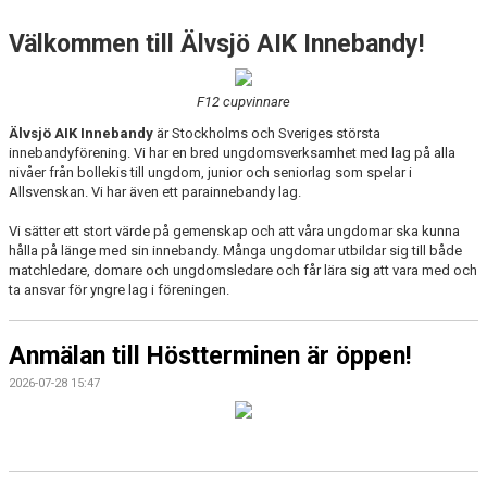
BILJETTER
Välkommen till Älvsjö AIK Innebandy!
FÖRENINGSKALENDER
F12 cupvinnare
Älvsjö AIK Innebandy
är Stockholms och Sveriges största
innebandyförening. Vi har en bred ungdomsverksamhet med lag på alla
nivåer från bollekis till ungdom, junior och seniorlag som spelar i
Allsvenskan. Vi har även ett parainnebandy lag.
Vi sätter ett stort värde på gemenskap och att våra ungdomar ska kunna
hålla på länge med sin innebandy. Många ungdomar utbildar sig till både
matchledare, domare och ungdomsledare och får lära sig att vara med och
ta ansvar för yngre lag i föreningen.
Anmälan till Höstterminen är öppen!
2026-07-28 15:47