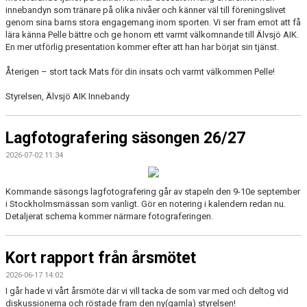
innebandyn som tränare på olika nivåer och känner väl till föreningslivet
genom sina barns stora engagemang inom sporten. Vi ser fram emot att få
lära känna Pelle bättre och ge honom ett varmt välkomnande till Älvsjö AIK.
En mer utförlig presentation kommer efter att han har börjat sin tjänst.
Återigen – stort tack Mats för din insats och varmt välkommen Pelle!
Styrelsen, Älvsjö AIK Innebandy
Lagfotografering säsongen 26/27
2026-07-02 11:34
Kommande säsongs lagfotografering går av stapeln den 9-10e september
i Stockholmsmässan som vanligt. Gör en notering i kalendern redan nu.
Detaljerat schema kommer närmare fotograferingen.
Kort rapport från årsmötet
2026-06-17 14:02
I går hade vi vårt årsmöte där vi vill tacka de som var med och deltog vid
diskussionerna och röstade fram den ny(gamla) styrelsen!