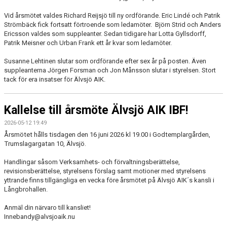
Vid årsmötet valdes Richard Reijsjö till ny ordförande. Eric Lindé och Patrik
Strömbäck fick fortsatt förtroende som ledamöter. Björn Strid och Anders
Ericsson valdes som suppleanter. Sedan tidigare har Lotta Gyllsdorff,
Patrik Meisner och Urban Frank ett år kvar som ledamöter.
Susanne Lehtinen slutar som ordförande efter sex år på posten. Även
suppleanterna Jörgen Forsman och Jon Månsson slutar i styrelsen. Stort
tack för era insatser för Älvsjö AIK.
Kallelse till årsmöte Älvsjö AIK IBF!
2026-05-12 19:49
Årsmötet hålls tisdagen den 16 juni 2026 kl 19.00 i Godtemplargården,
Trumslagargatan 10, Älvsjö.
Handlingar såsom Verksamhets- och förvaltningsberättelse,
revisionsberättelse, styrelsens förslag samt motioner med styrelsens
yttrande finns tillgängliga en vecka före årsmötet på Älvsjö AIK´s kansli i
Långbrohallen.
Anmäl din närvaro till kansliet!
Innebandy@alvsjoaik.nu