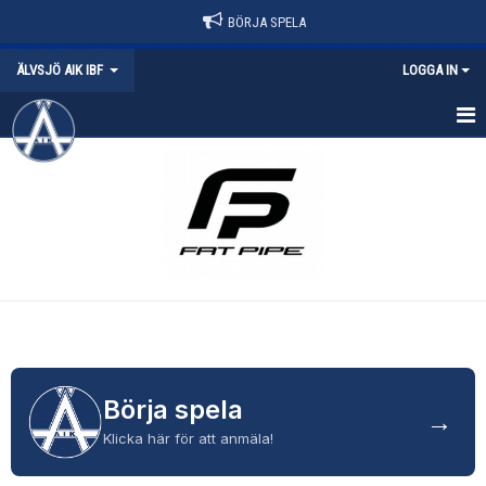
BÖRJA SPELA
ÄLVSJÖ AIK IBF
LOGGA IN
HEM
NYHETER
FÖRENINGEN
POLICY
MATCHER
BÖRJA SPELA
Börja spela
→
Klicka här för att anmäla!
KONTAKT