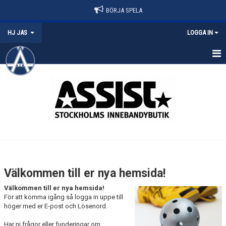
BÖRJA SPELA
HJ JAS
LOGGA IN
HEM
NYHETER
KALENDER
MATCHER
TRUPPEN
Välkommen till er nya hemsida!
BILDGALLERI
Välkommen till er nya hemsida!
För att komma igång så logga in uppe till
DOKUMENT
höger med er E-post och Lösenord.
Har ni frågor eller funderingar om
KONTAKT