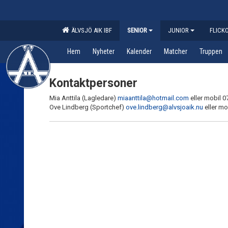
ÄLVSJÖ AIK IBF
SENIOR
JUNIOR
FLICK
Hem
Nyheter
Kalender
Matcher
Truppen
Kontaktpersoner
Mia Anttila (Lagledare)
miaanttila@hotmail.com
eller mobil 0
Ove Lindberg (Sportchef)
ove.lindberg@alvsjoaik.nu
eller mo