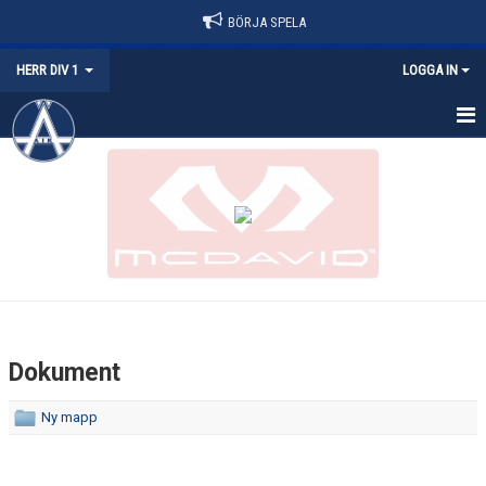
BÖRJA SPELA
HERR DIV 1
LOGGA IN
HEM
NYHETER
KALENDER
MATCHER
TRUPPEN
Dokument
DOKUMENT
Ny mapp
KONTAKT
BILJETTER