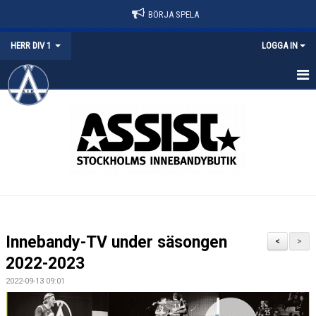
BÖRJA SPELA
HERR DIV 1
LOGGA IN
HEM
NYHETER
KALENDER
MATCHER
TRUPPEN
Innebandy-TV under säsongen
<
>
DOKUMENT
2022-2023
2022-09-13 09:01
KONTAKT
BILJETTER