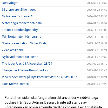
Derbydags!
2026-02-09 20:58
SSL-spelare till herrlaget
2026-01-23 14:59
Ny tränare för Herrar A
2026-01-07 23:35
Matchdags för herr och dam
2026-01-05 10:57
Förlust i pendeltågsderbyt
2025-11-13 11:00
Tuff bortamatch för herrarna
2025-11-11 15:14
Spelarpresentation: Niclas Pilati
2025-11-07 19:37
27:an är tillbaka!
2023-12-01 12:21
Ny huvudtränare för Herr A
2023-11-02 09:58
Trio leder Älvsjö i Allsvenskan 23/24
2023-09-20 15:10
Intervju med Danne Bron-Sundbom
2023-09-06 12:45
Virvelvinden kritar på nytt kontrakt&#127786;&#65039;
2023-04-02 18:24
Tack Melvin Domeij!
2023-03-03 09:26
Lilla Julkalendern&#10084;&#65039;
2022-12-10 13:08
Biljetter
För att hemsidan ska fungera korrekt använder vi nödvändiga
2022-09-19 09:41
cookies från SportAdmin. Dessa går inte att stänga av.
Innebandy-TV under säsongen 2022-2023
2022-09-13 09:01
Föreningen kan också använda frivilliga cookies, t.ex. för statistik