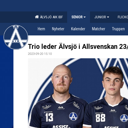
ÄLVSJÖ AIK IBF
SENIOR
JUNIOR
FLICK
Hem
Nyheter
Kalender
Matcher
Truppen
Trio leder Älvsjö i Allsvenskan 23
2023-09-20 15:10