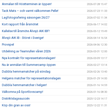
Anmälan till Höstterminen är öppen!
2026-07-28 15:47
Tack Mats – och varmt välkommen Pelle!
2026-07-23 11:33
Lagfotografering säsongen 26/27
2026-07-02 11:34
Kort rapport från årsmötet
2026-06-17 14:02
Kallelse till årsmöte Älvsjö AIK IBF!
2026-05-12 19:49
Älvsjö AIK IB - Störst i Sverige!
2026-04-14 16:54
Provspel
2026-04-06 12:30
Utdelning av Teamrullen våren 2026
2026-03-31 12:00
Nya kontrakt för representationslagen!
2026-03-09 13:17
Nu är anmälan till Summercamp öppen
2026-02-27 13:14
Dubbla hemmamatcher på söndag
2026-02-26 13:40
Helgens matcher för representationslagen
2026-01-29 14:00
Dubbla hemmamatcher i helgen!
2026-01-16 14:59
Välkomna på Sportlovscamp!
2026-01-16 08:30
Distriktslagssuccén
2025-12-23 14:17
Köp din gran av oss!
2025-12-22 11:31