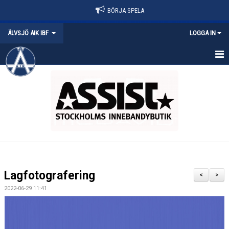
BÖRJA SPELA
ÄLVSJÖ AIK IBF
LOGGA IN
HEM
NYHETER
FÖRENINGEN
POLICY
MATCHER
Lagfotografering
<
>
BÖRJA SPELA
2022-06-29 11:41
KONTAKT