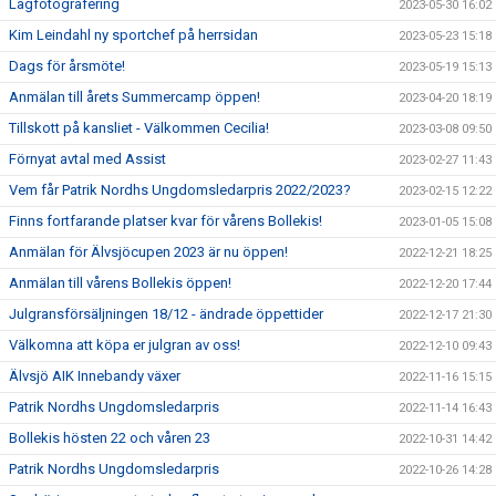
Lagfotografering
2023-05-30 16:02
Kim Leindahl ny sportchef på herrsidan
2023-05-23 15:18
Dags för årsmöte!
2023-05-19 15:13
Anmälan till årets Summercamp öppen!
2023-04-20 18:19
Tillskott på kansliet - Välkommen Cecilia!
2023-03-08 09:50
Förnyat avtal med Assist
2023-02-27 11:43
Vem får Patrik Nordhs Ungdomsledarpris 2022/2023?
2023-02-15 12:22
Finns fortfarande platser kvar för vårens Bollekis!
2023-01-05 15:08
Anmälan för Älvsjöcupen 2023 är nu öppen!
2022-12-21 18:25
Anmälan till vårens Bollekis öppen!
2022-12-20 17:44
Julgransförsäljningen 18/12 - ändrade öppettider
2022-12-17 21:30
Välkomna att köpa er julgran av oss!
2022-12-10 09:43
Älvsjö AIK Innebandy växer
2022-11-16 15:15
Patrik Nordhs Ungdomsledarpris
2022-11-14 16:43
Bollekis hösten 22 och våren 23
2022-10-31 14:42
Patrik Nordhs Ungdomsledarpris
2022-10-26 14:28