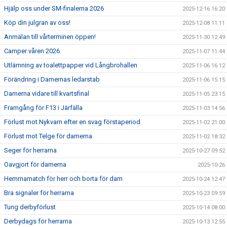
Hjälp oss under SM-finalerna 2026
2025-12-16 16:20
Köp din julgran av oss!
2025-12-08 11:11
Anmälan till vårterminen öppen!
2025-11-30 12:49
Camper våren 2026
2025-11-07 11:44
Utlämning av toalettpapper vid Långbrohallen
2025-11-06 16:12
Förändring i Damernas ledarstab
2025-11-06 15:15
Damerna vidare till kvartsfinal
2025-11-05 23:15
Framgång för F13 i Järfälla
2025-11-03 14:56
Förlust mot Nykvarn efter en svag förstaperiod
2025-11-02 21:00
Förlust mot Telge för damerna
2025-11-02 18:32
Seger för herrarna
2025-10-27 09:52
Oavgjort för damerna
2025-10-26
Hemmamatch för herr och borta för dam
2025-10-24 12:47
Bra signaler för herrarna
2025-10-23 09:59
Tung derbyförlust
2025-10-14 08:00
Derbydags för herrarna
2025-10-13 12:55