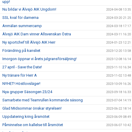
upp!
Nu bildar vi Älvsjö AIK Ungdom!
2024-04-08 13:35
SSL kval för damerna
2024-03-20 21:25
Anmälan summercamp
2024-03-18 17:17
Älvsjö AIK Dam vinner Allsvenskan Östra
2024-03-11 16:20
Ny sportchef till Älvsjö AIK Herr
2024-01-23 12:21
Förändring på kansliet
2023-12-20 13:58
Imorgon öppnar vi årets julgransförsäljning!
2023-12-08 16:14
27 april - Save the Date!
2023-11-10 16:34
Ny tränare för Herr A
2023-11-02 13:48
NYHET! Höstlovsläger!
2023-10-09 16:26
Nya grupper Säsongen 23/24
2023-09-18 16:33
Samarbete med Teamrullen kommande säsong
2023-07-04 14:19
Glad Midsommar önskar styrelsen!
2023-06-22 18:14
Uppdatering kring årsmötet
2023-06-09 08:49
Påminnelse om kallelse till årsmötet
2023-06-07 10:42