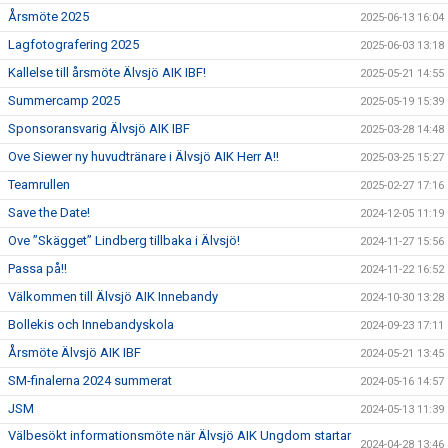
Årsmöte 2025
2025-06-13 16:04
Lagfotografering 2025
2025-06-03 13:18
Kallelse till årsmöte Älvsjö AIK IBF!
2025-05-21 14:55
Summercamp 2025
2025-05-19 15:39
Sponsoransvarig Älvsjö AIK IBF
2025-03-28 14:48
Ove Siewer ny huvudtränare i Älvsjö AIK Herr A!!
2025-03-25 15:27
Teamrullen
2025-02-27 17:16
Save the Date!
2024-12-05 11:19
Ove ”Skägget” Lindberg tillbaka i Älvsjö!
2024-11-27 15:56
Passa på!!
2024-11-22 16:52
Välkommen till Älvsjö AIK Innebandy
2024-10-30 13:28
Bollekis och Innebandyskola
2024-09-23 17:11
Årsmöte Älvsjö AIK IBF
2024-05-21 13:45
SM-finalerna 2024 summerat
2024-05-16 14:57
JSM
2024-05-13 11:39
Välbesökt informationsmöte när Älvsjö AIK Ungdom startar
2024-04-28 13:46