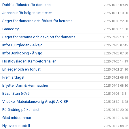
Dubbla förluster för damerna
2025-10-13 09:49
Jossan inför helgens matcher
2025-10-11 10:00
Seger för damerna och förlust för herrarna
2025-10-05 22:50
Gameday!
2025-10-05 11:00
Seger för herrarna och oavgjort för damerna
2025-09-29 13:57
Inför Djurgården - Älvsjö
2025-09-28 07:45
Inför Jönköping - Älvsjö
2025-09-28 07:30
Höstlovsläger i Kämpetorshallen
2025-09-26 14:19
En seger och en förlust
2025-09-21 21:10
Premiärdags!
2025-09-21 08:15
Biljetter Dam & Herrmatcher
2025-09-16 08:30
Bäst i Stan 6-7/9
2025-09-05 13:51
Vi söker Materialansvarig Älvsjö AIK IBF
2025-08-30 13:28
Förändring på kansliet
2025-06-30 20:00
Glad midsommar
2025-06-19 16:45
Ny overallmodell
2025-06-17 08:02