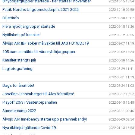
8 nybörjargrupper startade - fler startas i november
2022-10-15 15:34
Patrik Nordhs Ungdomsledarpris 2021-2022
2022-10-10 09:58
Biljettinfo
2022-09-20 10:07
Flera nybörjargrupper startade
2022-09-15 13:26
Nytillskott på kansliet!
2022-09-12 09:55
Älvsjö AIK IBF söker målvakter till JAS HJ19/DJ19
2022-09-07 11:19
105 barn anmälda till våra nybörjargrupper
2022-09-02 16:34
Kansliet stängt i juli
2022-06-30 14:26
Lagfotografering
2022-06-29 11:41
2022-05-31 11:19
Dags för årsmöte!
2022-05-24 11:03
Josefine Jansenberger till Älvsjöfamiljen!
2022-05-17 10:57
Playoff 20/3 i Västertorpshallen
2022-03-15 13:45
Summercamp 2022
2022-03-11 09:46
Älvsjö AIK Innebandy startar upp parainnebandy!
2022-03-09 09:54
Nya riktlinjer gällande Covid-19
2022-01-13 15:53