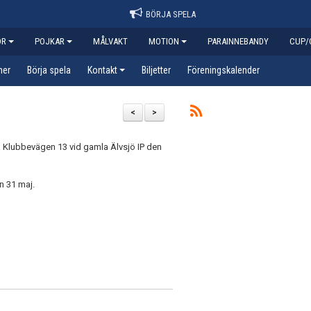
BÖRJA SPELA
OR
POJKAR
MÅLVAKT
MOTION
PARAINNEBANDY
CUP/
her
Börja spela
Kontakt
Biljetter
Föreningskalender
<
>
å Klubbevägen 13 vid gamla Älvsjö IP den
en 31 maj.