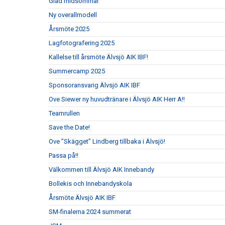
Glad midsommar
Ny overallmodell
Årsmöte 2025
Lagfotografering 2025
Kallelse till årsmöte Älvsjö AIK IBF!
Summercamp 2025
Sponsoransvarig Älvsjö AIK IBF
Ove Siewer ny huvudtränare i Älvsjö AIK Herr A!!
Teamrullen
Save the Date!
Ove ”Skägget” Lindberg tillbaka i Älvsjö!
Passa på!!
Välkommen till Älvsjö AIK Innebandy
Bollekis och Innebandyskola
Årsmöte Älvsjö AIK IBF
SM-finalerna 2024 summerat