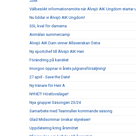
JSM
Välbesökt informationsmöte när Älvsjö AIK Ungdom startar 
Nu bildar vi Älvsjö AIK Ungdom!
SSL kval för damerna
Anmälan summercamp
Älvsjö AIK Dam vinner Allsvenskan Östra
Ny sportchef till Älvsjö AIK Herr
Förändring på kansliet
Imorgon öppnar vi årets julgransförsäljning!
27 april - Save the Date!
Ny tränare för Herr A
NYHET! Höstlovsläger!
Nya grupper Säsongen 23/24
Samarbete med Teamrullen kommande säsong
Glad Midsommar önskar styrelsen!
Uppdatering kring årsmötet