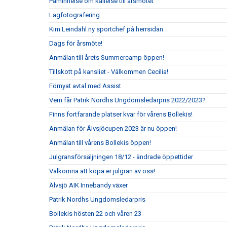
Påminnelse om kallelse till årsmötet
Lagfotografering
Kim Leindahl ny sportchef på herrsidan
Dags för årsmöte!
Anmälan till årets Summercamp öppen!
Tillskott på kansliet - Välkommen Cecilia!
Förnyat avtal med Assist
Vem får Patrik Nordhs Ungdomsledarpris 2022/2023?
Finns fortfarande platser kvar för vårens Bollekis!
Anmälan för Älvsjöcupen 2023 är nu öppen!
Anmälan till vårens Bollekis öppen!
Julgransförsäljningen 18/12 - ändrade öppettider
Välkomna att köpa er julgran av oss!
Älvsjö AIK Innebandy växer
Patrik Nordhs Ungdomsledarpris
Bollekis hösten 22 och våren 23