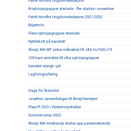
Patrik Nordhs Ungdomsledarpris
8 nybörjargrupper startade - fler startas i november
Patrik Nordhs Ungdomsledarpris 2021-2022
Biljettinfo
Flera nybörjargrupper startade
Nytillskott på kansliet!
Älvsjö AIK IBF söker målvakter till JAS HJ19/DJ19
105 barn anmälda till våra nybörjargrupper
Kansliet stängt i juli
Lagfotografering
Dags för årsmöte!
Josefine Jansenberger till Älvsjöfamiljen!
Playoff 20/3 i Västertorpshallen
Summercamp 2022
Älvsjö AIK Innebandy startar upp parainnebandy!