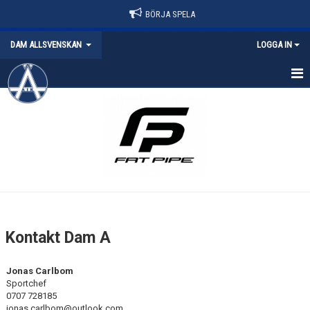
BÖRJA SPELA
DAM ALLSVENSKAN
LOGGA IN
HEM
NYHETER
KALENDER
MATCHER
TRUPPEN
Kontakt Dam A
BILDGALLERI
Jonas Carlbom
DOKUMENT
Sportchef
0707 728185
jonas.carlbom@outlook.com
KONTAKT