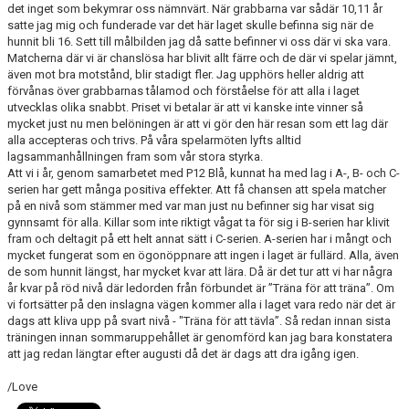
det inget som bekymrar oss nämnvärt. När grabbarna var sådär 10,11 år
satte jag mig och funderade var det här laget skulle befinna sig när de
hunnit bli 16. Sett till målbilden jag då satte befinner vi oss där vi ska vara.
Matcherna där vi är chanslösa har blivit allt färre och de där vi spelar jämnt,
även mot bra motstånd, blir stadigt fler. Jag upphörs heller aldrig att
förvånas över grabbarnas tålamod och förståelse för att alla i laget
utvecklas olika snabbt. Priset vi betalar är att vi kanske inte vinner så
mycket just nu men belöningen är att vi gör den här resan som ett lag där
alla accepteras och trivs. På våra spelarmöten lyfts alltid
lagsammanhållningen fram som vår stora styrka.
Att vi i år, genom samarbetet med P12 Blå, kunnat ha med lag i A-, B- och C-
serien har gett många positiva effekter. Att få chansen att spela matcher
på en nivå som stämmer med var man just nu befinner sig har visat sig
gynnsamt för alla. Killar som inte riktigt vågat ta för sig i B-serien har klivit
fram och deltagit på ett helt annat sätt i C-serien. A-serien har i mångt och
mycket fungerat som en ögonöppnare att ingen i laget är fullärd. Alla, även
de som hunnit längst, har mycket kvar att lära. Då är det tur att vi har några
år kvar på röd nivå där ledorden från förbundet är ”Träna för att träna”. Om
vi fortsätter på den inslagna vägen kommer alla i laget vara redo när det är
dags att kliva upp på svart nivå - "Träna för att tävla”. Så redan innan sista
träningen innan sommaruppehållet är genomförd kan jag bara konstatera
att jag redan längtar efter augusti då det är dags att dra igång igen.
/Love