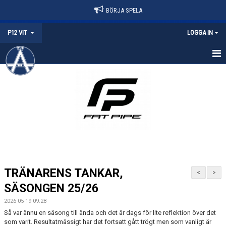
BÖRJA SPELA
P12 VIT
LOGGA IN
HEM
NYHETER
KALENDER
MATCHER
TRUPPEN
TRÄNARENS TANKAR,
<
>
BILDGALLERI
SÄSONGEN 25/26
2026-05-19 09:28
DOKUMENT
Så var ännu en säsong till ända och det är dags för lite reflektion över det
som varit. Resultatmässigt har det fortsatt gått trögt men som vanligt är
KONTAKT