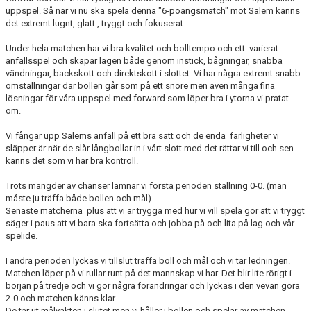
uppspel. Så när vi nu ska spela denna "6-poängsmatch" mot Salem känns
det extremt lugnt, glatt , tryggt och fokuserat.
Under hela matchen har vi bra kvalitet och bolltempo och ett varierat
anfallsspel och skapar lägen både genom instick, bågningar, snabba
vändningar, backskott och direktskott i slottet. Vi har några extremt snabb
omställningar där bollen går som på ett snöre men även många fina
lösningar för våra uppspel med forward som löper bra i ytorna vi pratat
om.
Vi fångar upp Salems anfall på ett bra sätt och de enda farligheter vi
släpper är när de slår långbollar in i vårt slott med det rättar vi till och sen
känns det som vi har bra kontroll.
Trots mängder av chanser lämnar vi första perioden ställning 0-0. (man
måste ju träffa både bollen och mål)
Senaste matcherna plus att vi är trygga med hur vi vill spela gör att vi tryggt
säger i paus att vi bara ska fortsätta och jobba på och lita på lag och vår
spelide.
I andra perioden lyckas vi tillslut träffa boll och mål och vi tar ledningen.
Matchen löper på vi rullar runt på det mannskap vi har. Det blir lite rörigt i
början på tredje och vi gör några förändringar och lyckas i den vevan göra
2-0 och matchen känns klar.
De tar ut målvakten i slutet men vi håller i bollen och spelar av matchen.