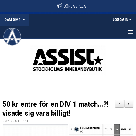
BÖRJA SPELA
DAM DIV 1
LOGGA IN
HEM
NYHETER
KALENDER
MATCHER
TRUPPEN
50 kr entre för en DIV 1 match...?!
<
>
DOKUMENT
visade sig vara billigt!
2024-02-04 10:44
KONTAKT