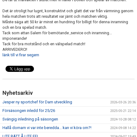
Det är otroligt hur lugnt, konstruktivt och glatt det var från värmning genom
hela matchen trots att resultatet var jämt och matchen viktig.
Måste säga att 50 kr är minst en hundring för billigt för denna inramning
och en bra spelad match.
Tack som attan Salem för bemötande ,service och inramning...
imponerande!
Tack för bra motstånd och en välspelad match!
ARRIVEDERCI!
länk till vi firar segern
Nyhetsarkiv
Jesper ny sportchef för Dam utveckling
2026-03-26 20:36
Försäsongen inledd för 25/26
2025-05-21 22:14
Svängig inledning på säsongen
2024-10-28 08:12
Hallå domarn vi var inte beredda... kan vi köra om?!
2024-09-08 14:22
LITE RÄTT Å LITE FEL.
2024-09-07 19:49