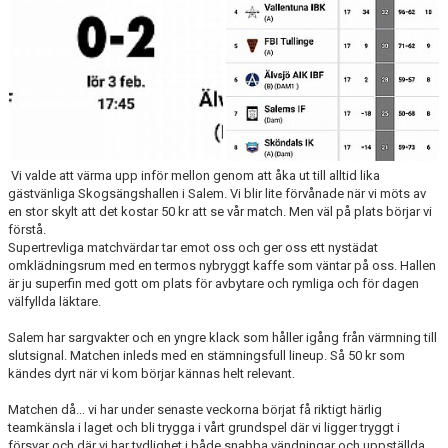
Vi valde att värma upp inför mellon genom att åka ut till alltid lika
gästvänliga Skogsängshallen i Salem. Vi blir lite förvånade när vi möts av
en stor skylt att det kostar 50 kr att se vår match. Men väl på plats börjar vi
förstå.
Supertrevliga matchvärdar tar emot oss och ger oss ett nystädat
omklädningsrum med en termos nybryggt kaffe som väntar på oss. Hallen
är ju superfin med gott om plats för avbytare och rymliga och för dagen
välfyllda läktare.
Salem har sargvakter och en yngre klack som håller igång från värmning till
slutsignal. Matchen inleds med en stämningsfull lineup. Så 50 kr som
kändes dyrt när vi kom börjar kännas helt relevant.
Matchen då... vi har under senaste veckorna börjat få riktigt härlig
teamkänsla i laget och bli trygga i vårt grundspel där vi ligger tryggt i
försvar och där vi har tydlighet i både snabba vändningar och uppställda