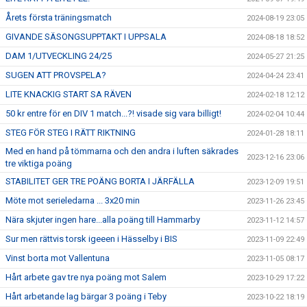
Årets första träningsmatch
2024-08-19 23:05
GIVANDE SÄSONGSUPPTAKT I UPPSALA
2024-08-18 18:52
DAM 1/UTVECKLING 24/25
2024-05-27 21:25
SUGEN ATT PROVSPELA?
2024-04-24 23:41
LITE KNACKIG START SA RÄVEN
2024-02-18 12:12
50 kr entre för en DIV 1 match...?! visade sig vara billigt!
2024-02-04 10:44
STEG FÖR STEG I RÄTT RIKTNING
2024-01-28 18:11
Med en hand på tömmarna och den andra i luften säkrades
2023-12-16 23:06
tre viktiga poäng
STABILITET GER TRE POÄNG BORTA I JÄRFÄLLA
2023-12-09 19:51
Möte mot serieledarna ... 3x20 min
2023-11-26 23:45
Nära skjuter ingen hare...alla poäng till Hammarby
2023-11-12 14:57
Sur men rättvis torsk igeeen i Hässelby i BIS
2023-11-09 22:49
Vinst borta mot Vallentuna
2023-11-05 08:17
Hårt arbete gav tre nya poäng mot Salem
2023-10-29 17:22
Hårt arbetande lag bärgar 3 poäng i Teby
2023-10-22 18:19