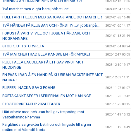
TRÄNING ÄR TRÄNING MEN MATCH ÄR MATCH
2024-02-18 11:55
Två matcher men vi gör bara jobbet i en!
2024-02-04 11:35
FULL FART I HELGEN MED SARGVAKTANDE OCH MATCHER
2024-01-28 16:48
TVÅ HÄNDER PÅ KLUBBAN OCH FÖRST IN ...vi jobbar på...
2024-01-20 14:17
FOKUS PÅ VART VI VILL OCH JOBBA HÅRDARE OCH
2024-01-13 21:49
NOGRANNARE
STOLPE UT I STORVRETA
2024-01-04 08:24
TVÅ MATCHER I RAD BLEV KANSKE EN FÖR MYCKET
2023-12-17 00:05
RULL I ALLA LAGDELAR PÅ ETT GAV VINST MOT
2023-12-10 19:17
HUDDINGE
EN PASS I RAD Å EN HAND PÅ KLUBBAN RÄCKTE INTE MOT
2023-12-09 11:11
NACKA !
FLIPPER I NACKA GAV 3 POÄNG
2023-11-27 01:07
BORTSKÄNKT SEGER I SERIEFINALEN MOT HANINGE
2023-11-25 19:42
F10 STORVRETACUP 2024 TEASER
2023-11-25 09:15
Hårt arbete med och utan boll gav tre poäng mot
2023-11-19 15:12
Västerhaninge hemma
Färgblinda sargvakter bet ihop och krigade till sig en
2023-11-19 14:49
poäng mot Värmdö borta