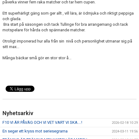
påverka vinner fem raka matcher och tar hem cupen.
Ett superhärligt gäng som ger allt , vill lära, är ödmjuka och riktigt peppiga
och glada.
Bra start på säsongen och tack Tullinge för bra arrangemang och tack
motspelare för hårda och spännande matcher.
Otroligt imponerad hur alla från sin nivå och personlighet utmanar sig på
sitt max...
Många bäckar små gör en stor stor å...
Nyhetsarkiv
F10 VI ÄR PÅVÄG OCH VI VET VART VI SKA....!
2026-02-18 10:29
En seger ett kryss mot seriesegrarna
2024-03-11 19:56