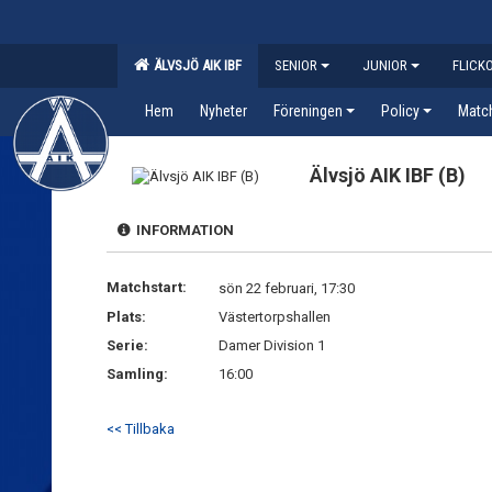
ÄLVSJÖ AIK IBF
SENIOR
JUNIOR
FLICK
Hem
Nyheter
Föreningen
Policy
Matc
Älvsjö AIK IBF (B)
INFORMATION
Matchstart:
sön 22 februari, 17:30
Plats:
Västertorpshallen
Serie:
Damer Division 1
Samling:
16:00
<< Tillbaka