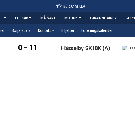
BÖRJA SPELA
OR
POJKAR
MÅLVAKT
MOTION
PARAINNEBANDY
CUP/
her
Börja spela
Kontakt
Biljetter
Föreningskalender
0 - 11
Hässelby SK IBK (A)