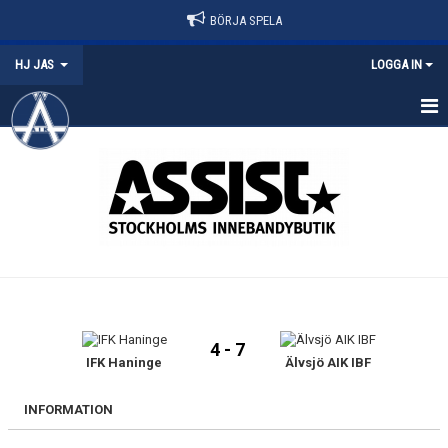
BÖRJA SPELA
HJ JAS
LOGGA IN
HEM
NYHETER
KALENDER
MATCHER
TRUPPEN
4 - 7
BILDGALLERI
IFK Haninge
Älvsjö AIK IBF
DOKUMENT
INFORMATION
KONTAKT