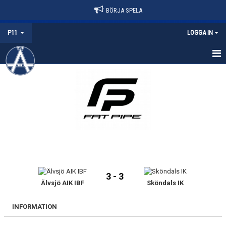
BÖRJA SPELA
P11
LOGGA IN
HEM
NYHETER
KALENDER
BILDGALLERI
MATCHER
3 - 3
TRUPPEN
Älvsjö AIK IBF
Sköndals IK
DOKUMENT
INFORMATION
KONTAKT