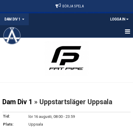
BÖRJA SPELA
DAM DIV 1
LOGGA IN
HEM
NYHETER
KALENDER
MATCHER
TRUPPEN
Dam Div 1
» Uppstartsläger Uppsala
DOKUMENT
Tid:
lör 16 augusti, 08:00 - 23:59
KONTAKT
Plats:
Uppsala