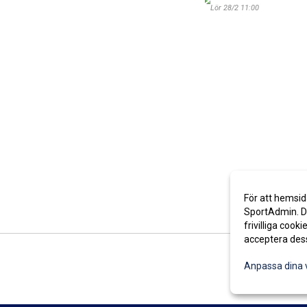
Lör 28/2 11:00
För att hemsid
SportAdmin. De
frivilliga cooki
acceptera des
Anpassa dina 