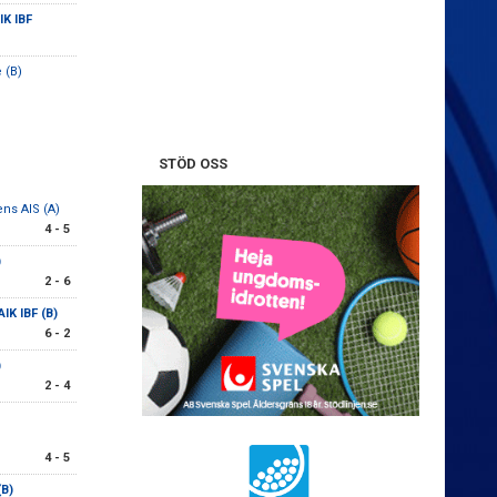
IK IBF
 (B)
STÖD OSS
ns AIS (A)
4 - 5
)
2 - 6
AIK IBF (B)
6 - 2
)
2 - 4
4 - 5
(B)