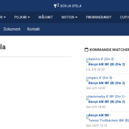
BÖRJA SPELA
OR
POJKAR
MÅLVAKT
MOTION
PARAINNEBANDY
CUP/
Dokument
Kontakt
la
KOMMANDE MATCHE
Salems IF (Div 2) -
Älvsjö AIK IBF (B) (Div 2)
Lör 5/9 20:00
Ingarö IF (Div 3) -
Älvsjö AIK IBF (B) (Div 2)
Sön 6/9 14:00
Hammarby IF IBF (Div 1) -
Älvsjö AIK IBF (B) (Div 2)
Sön 6/9 18:00
Älvsjö AIK IBF
-
Tyresö Trollbäcken IBK (B)
Sön 20/9 14:15